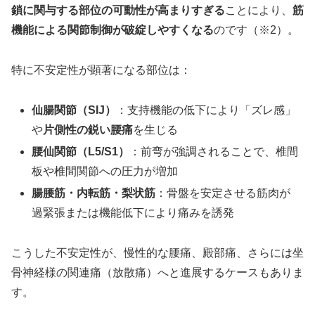
鎖に関与する部位の可動性が高まりすぎる
ことにより、
筋
機能による関節制御が破綻しやすくなる
のです（※2）。
特に不安定性が顕著になる部位は：
仙腸関節（SIJ）
：支持機能の低下により「ズレ感」
や
片側性の鋭い腰痛
を生じる
腰仙関節（L5/S1）
：前弯が強調されることで、椎間
板や椎間関節への圧力が増加
腸腰筋・内転筋・梨状筋
：骨盤を安定させる筋肉が
過緊張または機能低下により痛みを誘発
こうした不安定性が、慢性的な腰痛、殿部痛、さらには坐
骨神経様の関連痛（放散痛）へと進展するケースもありま
す。