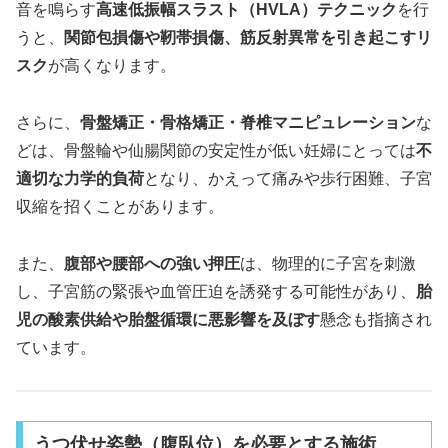
音を鳴らす
高速低振幅スラスト（HVLA）テクニック
を行
うと、
関節包損傷や靭帯損傷、筋反射異常を引き起こすリ
スク
が高くなります。
さらに、
骨盤矯正・骨格矯正・脊椎マニピュレーション
な
どは、骨盤輪や仙腸関節の安定性が低い妊婦にとっては
不
適切な力学的負荷
となり、かえって痛みや歩行困難、子宮
収縮を招くことがあります。
また、
腹部や腰部への強い押圧
は、物理的に子宮を刺激
し、子宮筋の緊張や血管圧迫を誘発する可能性があり、
胎
児の酸素供給や胎盤循環に悪影響を及ぼす
懸念も指摘され
ています。
うつ伏せ姿勢（腹臥位）を必要とする施術