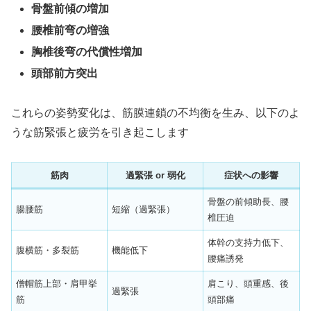
骨盤前傾の増加
腰椎前弯の増強
胸椎後弯の代償性増加
頭部前方突出
これらの姿勢変化は、筋膜連鎖の不均衡を生み、以下のよ
うな筋緊張と疲労を引き起こします
筋肉
過緊張 or 弱化
症状への影響
骨盤の前傾助長、腰
腸腰筋
短縮（過緊張）
椎圧迫
体幹の支持力低下、
腹横筋・多裂筋
機能低下
腰痛誘発
僧帽筋上部・肩甲挙
肩こり、頭重感、後
過緊張
筋
頭部痛