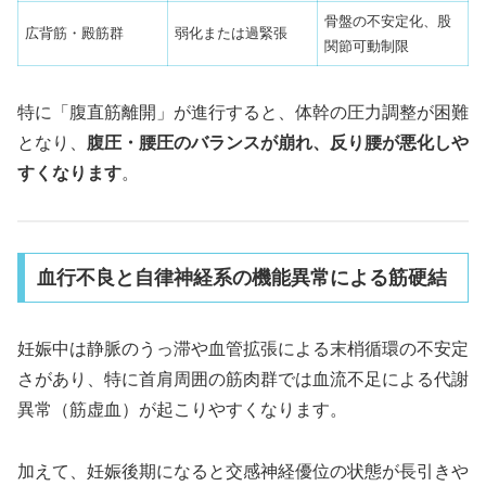
骨盤の不安定化、股
広背筋・殿筋群
弱化または過緊張
関節可動制限
特に「腹直筋離開」が進行すると、体幹の圧力調整が困難
となり、
腹圧・腰圧のバランスが崩れ、反り腰が悪化しや
すくなります
。
血行不良と自律神経系の機能異常による筋硬結
妊娠中は静脈のうっ滞や血管拡張による末梢循環の不安定
さがあり、特に首肩周囲の筋肉群では血流不足による代謝
異常（筋虚血）が起こりやすくなります。
加えて、妊娠後期になると交感神経優位の状態が長引きや