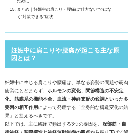
ために
まとめ｜妊娠中の肩こり・腰痛は“仕方ない”ではな
く“対策できる”症状
妊娠中に肩こりや腰痛が起こる主な原
因とは？
妊娠中に生じる肩こりや腰痛は、単なる姿勢の問題や筋肉
疲労にとどまらず、
ホルモンの変化、関節構造の不安定
化、筋膜系の機能不全、血流・神経支配の変調といった多
要因の相互作用
によって発症する「全身的な構造変化の結
果」と捉えるべきです。
以下では、主に臨床で頻出する3つの要因を、
深部筋・自
律神経・関節構造と神経運動制御の観点から
掘り下げて解