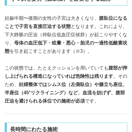
妊娠中期〜後期の女性の子宮は大きくなり、
腹臥位になる
ことで子宮を直接圧迫する状態
となります。これにより、
下大静脈の圧迫（仰臥位低血圧症候群）が起こりやすくな
り、
母体の血圧低下・眩暈・悪心・胎児の一過性低酸素状
態
を引き起こすことがあります（※3）。
この状態では、たとえクッションを用いていても
腹部が押
し上げられる構造になっていれば危険性は残ります
。その
ため、
妊婦整体ではシムス位（左側臥位）や膝立ち座位、
半座位（45°リクライニング）など、血流を妨げず、腹部
圧迫を避けられる体位での施術が必須
です。
長時間にわたる施術