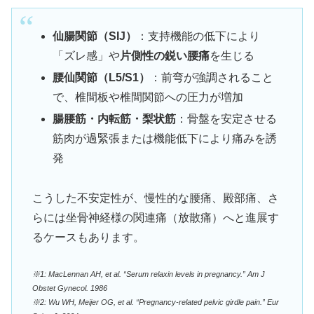
仙腸関節（SIJ）
：支持機能の低下により
「ズレ感」や
片側性の鋭い腰痛
を生じる
腰仙関節（L5/S1）
：前弯が強調されること
で、椎間板や椎間関節への圧力が増加
腸腰筋・内転筋・梨状筋
：骨盤を安定させる
筋肉が過緊張または機能低下により痛みを誘
発
こうした不安定性が、慢性的な腰痛、殿部痛、さ
らには坐骨神経様の関連痛（放散痛）へと進展す
るケースもあります。
※1: MacLennan AH, et al. “Serum relaxin levels in pregnancy.” Am J
Obstet Gynecol. 1986
※2: Wu WH, Meijer OG, et al. “Pregnancy-related pelvic girdle pain.” Eur