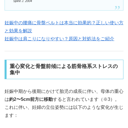
Spine J. 2004
妊娠中の腰痛に骨盤ベルトは本当に効果的？正しい使い方
と効果を解説
妊娠中は肩こりになりやすい？原因と対処法をご紹介
重心変化と骨盤前傾による筋骨格系ストレスの
集中
妊娠中期から後期にかけて胎児の成長に伴い、母体の重心
は
約2〜5cm前方に移動
すると言われています（※3）。
これに伴い、妊婦の立位姿勢には以下のような変化が生じ
ます：