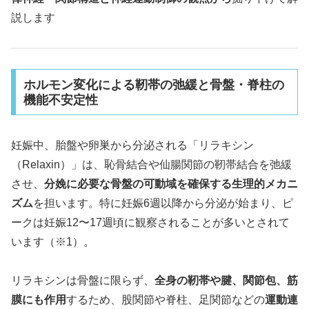
説します
ホルモン変化による靭帯の弛緩と骨盤・脊柱の
機能不安定性
妊娠中、胎盤や卵巣から分泌される「リラキシン
（Relaxin）」は、恥骨結合や仙腸関節の靭帯結合を弛緩
させ、
分娩に必要な骨盤の可動域を確保する生理的メカニ
ズム
を担います。特に妊娠6週以降から分泌が始まり、ピ
ークは妊娠12〜17週頃に観察されることが多いとされて
います（※1）。
リラキシンは骨盤に限らず、
全身の靭帯や腱、関節包、筋
膜にも作用
するため、股関節や脊柱、足関節などの
運動連