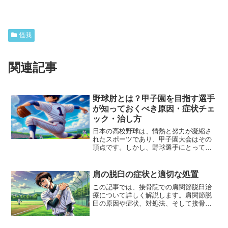
怪我
関連記事
野球肘とは？甲子園を目指す選手
が知っておくべき原因・症状チェ
ック・治し方
日本の高校野球は、情熱と努力が凝縮さ
れたスポーツであり、甲子園大会はその
頂点です。しかし、野球選手にとって、
怪我は避けて通れない問題の一つです。
特に、「野球肘」と呼ばれる怪我は、投
手だけでなく、全てのポジションの選手
肩の脱臼の症状と適切な処置
が注意しなければならない...
この記事では、接骨院での肩関節脱臼治
療について詳しく解説します。肩関節脱
臼の原因や症状、対処法、そして接骨院
での施術方法や治療の流れなど、興味深
い情報を詰め込んでいます。肩関節脱臼
に悩むあなたに役立つ情報を提供してい