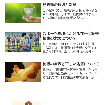
きます。肩の脱臼について...
筋肉痛の原因と対策
この記事では、筋肉痛の原因と具体的な
対策法を紹介します。筋肉痛に対する正
しい理解と適切な処置の方法を知ること
で、痛みの軽減や早期回復に努めましょ
う。筋肉痛の基本的な知識筋肉痛の原因
筋肉痛の原因は多岐にわたります。ま
ず、運動不足や過度な運動が...
スポーツ現場における前十字靭帯
損傷の危険について
前十字靭帯（ACL）とは？前十字靭帯
（ACL）は、膝関節の中央部に位置する
重要な靭帯で、太ももの骨（大腿骨）と
すねの骨（脛骨）を結びつけています。
この靭帯は膝関節の安定性を維持する上
で非常に重要な役割を果たしています。
捻挫の原因と正しい処置について
ACLは、特に膝を前後...
捻挫は、関節周囲の靭帯が過度に伸びた
り、部分的に断裂したりすることで生じ
る怪我です。日常生活の中で最も一般的
な怪我の一つであり、特に足首や手首な
どの関節でよく見られます。捻挫は、痛
みや腫れ、関節の不安定感などの症状を
引き起こし、適切な処置を行わないと、
長期的な健康に悪影響を与えることがあ
ります。本稿では、捻挫の原因、処置方
法、そして捻挫が健康に与える影響につ