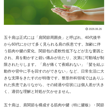
2026.06.26
五十肩は正式には「肩関節周囲炎」と呼ばれ、40代後半
から60代にかけて多く見られる肩の疾患です。加齢に伴
う筋肉や腱の変化、関節包の柔軟性低下などが主な要因と
され、肩を動かすと鋭い痛みが出たり、次第に可動域が制
限されたりします。「肩が痛くて夜眠れない」「髪を結ぶ
動作や背中に手を回すのができない」など、日常生活に大
きな支障をきたすのが特徴です。整形外科領域ではありふ
れた疾患でありながら、その経過や症状には個人差が大き
く、適切な理解と対処が欠かせません。
五十肩は、肩関節を構成する筋肉や腱（特に腱板）・関節