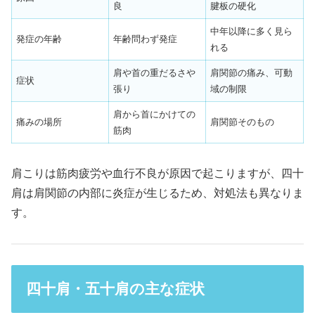
良
腱板の硬化
中年以降に多く見ら
発症の年齢
年齢問わず発症
れる
肩や首の重だるさや
肩関節の痛み、可動
症状
張り
域の制限
肩から首にかけての
痛みの場所
肩関節そのもの
筋肉
肩こりは筋肉疲労や血行不良が原因で起こりますが、四十
肩は肩関節の内部に炎症が生じるため、対処法も異なりま
す。
四十肩・五十肩の主な症状