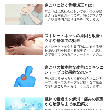
肩こりに効く骨盤矯正とは！
肩こりは現代社会において多くの人が悩
まされる問題の一つです。特にデスクワ
ークや長時間の座り仕事をしている人々
にとって、慢性的な肩こりは日常生活に
大きな影響を及ぼします。この記事で
は、肩こりと骨盤矯正の関係性について
探り、健康的な生活を取り戻...
ストレートネックの原因と改善：
ツボや整体での効果
ストレートネックを専門的に治療する整
骨院の役割を探求する記事です。現代社
会で増えつつあるストレートネックの問
題、それを解決できる整骨院の有効性を
明らかにします。ストレートネックの現
状初めに、一般的に考えられているスト
肩こりの根本的な改善にロキソニ
レートネックの問題につい...
ンテープは効果的なのか？
辛い肩こりがあると湿布やロキソニンテ
ープ、モーラステープなど様々な市販薬
で辛い肩こりを和らげようと思います
が、ロキソニンテープは本当に肩こりに
効果的なのかご紹介します。ロキソニン
テープとは市販薬のロキソニンテープで
整体で寝違えを解消！痛みの原因
あればドラッグストアでも購...
から治療法まで徹底解説