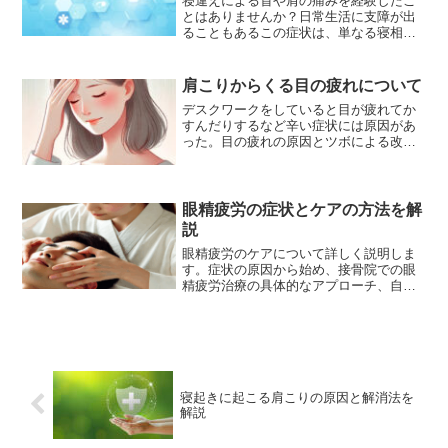
寝違えによる首や肩の痛みを経験したこ
とはありませんか？日常生活に支障が出
ることもあるこの症状は、単なる寝相が
悪かっただけではなく、筋肉の緊張や歪
みが原因であることがあります。この記
事では、寝違えの原因と症状、整体での
肩こりからくる目の疲れについて
対処法について詳しく解説...
デスクワークをしていると目が疲れてか
すんだりするなど辛い症状には原因があ
った。目の疲れの原因とツボによる改善
方法をご紹介。
眼精疲労の症状とケアの方法を解
説
眼精疲労のケアについて詳しく説明しま
す。症状の原因から始め、接骨院での眼
精疲労治療の具体的なアプローチ、自宅
でできる予防や対策方法についてまで、
幅広く解説します。眼精疲労の定義と症
状眼精疲労は、目の疲れや不快感を総称
するもので、特にデジタル...
寝起きに起こる肩こりの原因と解消法を
解説