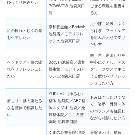
ゆっくり休みたい
POWWOW 池袋東口
ごせる環境を重視す
店
る方
足つぼ、足裏、ふく
康和養生館／Bodysh
足の疲れ・むくみ感
らはぎ、フットケア
池袋店／モアリフレ
をケアしたい
を組み合わせて受け
ッシュ池袋東口店
たい方
頭・首・肩まわりを
ヘッドケア・目の疲
Bodysh池袋店／康和
中心にケアし、デス
れをリフレッシュし
養生館／モアリフレ
クワークやスマホに
たい
ッシュ池袋東口店
よる疲れをリフレッ
シュしたい方
YURUMU（ゆるむ）
もみほぐしだけでな
肩こり・腰の重だる
整体 池袋院／ABC整
く、姿勢・骨盤・体
さを整体で相談した
体スタジオ 池袋／池
のバランスも確認し
い
袋整体院／こころ整
ながら相談したい方
体院 池袋東口院
くまのみ整骨院 池袋
骨盤まわり、猫背、