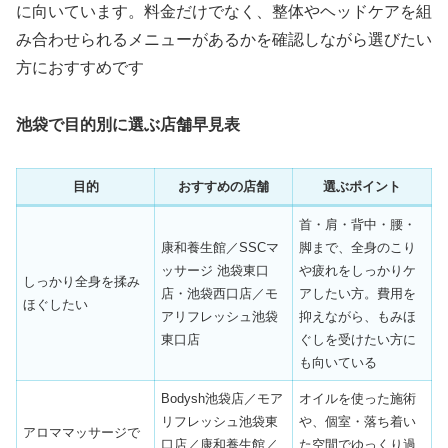
に向いています。料金だけでなく、整体やヘッドケアを組
み合わせられるメニューがあるかを確認しながら選びたい
方におすすめです
池袋で目的別に選ぶ店舗早見表
目的
おすすめの店舗
選ぶポイント
首・肩・背中・腰・
康和養生館／SSCマ
脚まで、全身のこり
ッサージ 池袋東口
や疲れをしっかりケ
しっかり全身を揉み
店・池袋西口店／モ
アしたい方。費用を
ほぐしたい
アリフレッシュ池袋
抑えながら、もみほ
東口店
ぐしを受けたい方に
も向いている
Bodysh池袋店／モア
オイルを使った施術
リフレッシュ池袋東
や、個室・落ち着い
アロママッサージで
口店／康和養生館／
た空間でゆっくり過